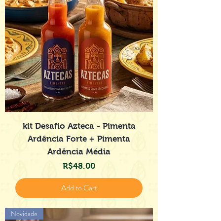
kit Desafio Azteca - Pimenta
Ardência Forte + Pimenta
Ardência Média
Price
R$48.00
Add to Cart
Novidade