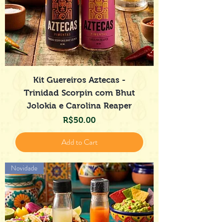
Kit Guereiros Aztecas -
Trinidad Scorpin com Bhut
Jolokia e Carolina Reaper
Price
R$50.00
Add to Cart
Novidade