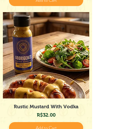
Add to Cart
Rustic Mustard With Vodka
Price
R$32.00
Add to Cart