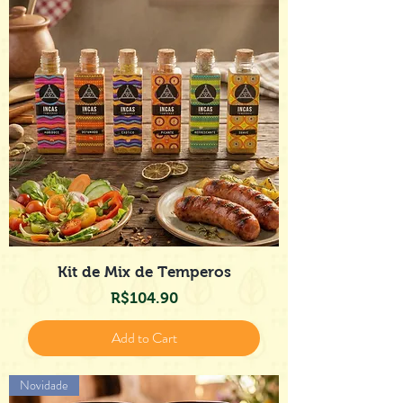
Kit de Mix de Temperos
Price
R$104.90
Add to Cart
Novidade