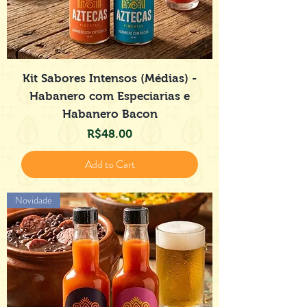
Kit Sabores Intensos (Médias) -
Habanero com Especiarias e
Habanero Bacon
Price
R$48.00
Add to Cart
Novidade