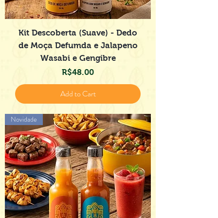
Kit Descoberta (Suave) - Dedo
de Moça Defumda e Jalapeno
Wasabi e Gengibre
Price
R$48.00
Add to Cart
Novidade