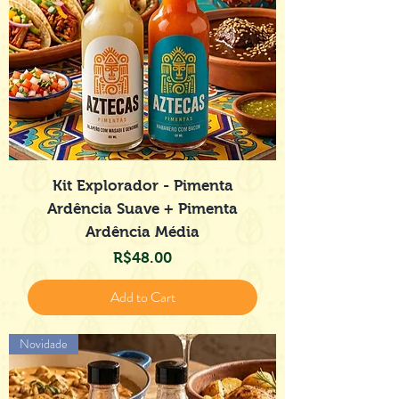
Kit Explorador - Pimenta
Ardência Suave + Pimenta
Ardência Média
Price
R$48.00
Add to Cart
Novidade