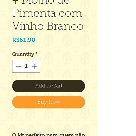
+ Molho de
Pimenta com
Vinho Branco
Price
R$61.90
Quantity
*
Add to Cart
Buy Now
O kit perfeito para quem não