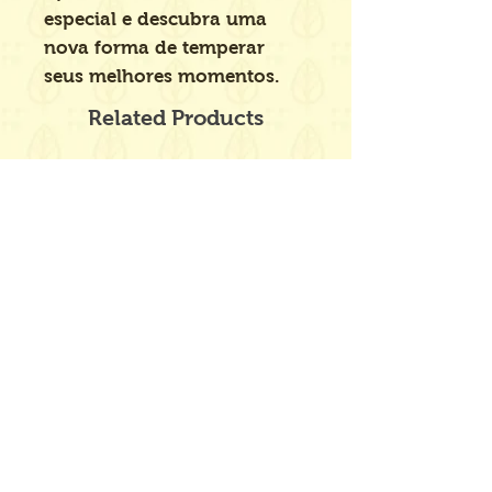
especial e descubra uma
nova forma de temperar
seus melhores momentos.
Related Products
Novidade
Novidade
kit Desafio Azteca -
Kit Guereiros Aztec
Pimenta Ardência Forte
Trinidad Scorpin 
+ Pimenta Ardência
Bhut Jolokia e Car
Média
Reaper